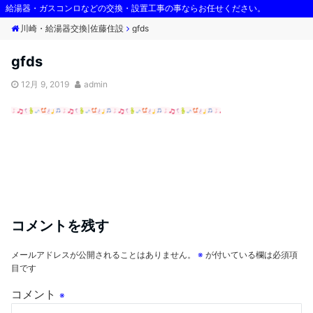
給湯器・ガスコンロなどの交換・設置工事の事ならお任せください。
Menu
川崎・給湯器交換|佐藤住設
川崎・給湯器交換|佐藤住設
gfds
gfds
12月 9, 2019
admin
コメントを残す
メールアドレスが公開されることはありません。
※
が付いている欄は必須項
目です
コメント
※