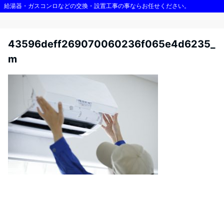
給湯器・ガスコンロなどの交換・設置工事の事ならお任せください。
Menu
川崎・給湯器交換|佐藤住設
43596deff269070060236f065e4d6235_
m